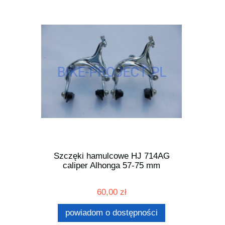
KBOX SRAM
Szczęki hamulcowe HJ 714AG
Lampka ty
i
caliper Alhonga 57-75 mm
60,00 zł
ności
powiadom o dostępności