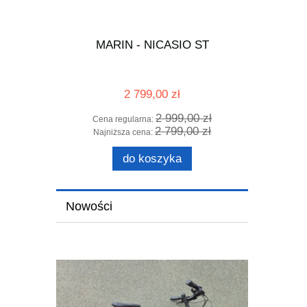
T1 szary
MARIN - NICASIO ST
MARIN 
2 799,00 zł
0 zł
2 999,00 zł
Cena regularna:
Cena 
0 zł
2 799,00 zł
Najniższa cena:
Najni
do koszyka
Nowości