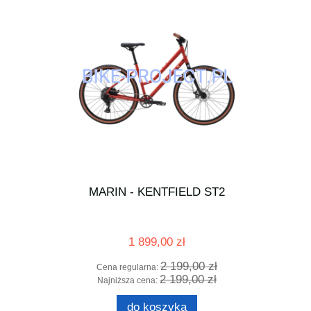
MARIN - KENTFIELD ST2
zerzutki
Koło tyln
4 mm
wo
1 899,00 zł
2 199,00 zł
Cena regularna:
2 199,00 zł
Najniższa cena:
powi
do koszyka