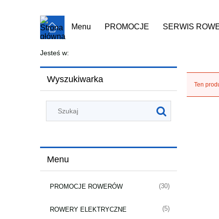
Menu
PROMOCJE
SERWIS ROW
ROWERY UŻYWANE
ROWERY MAR
Jesteś w:
Wyszukiwarka
Ten produ
Menu
(30)
PROMOCJE ROWERÓW
(5)
ROWERY ELEKTRYCZNE