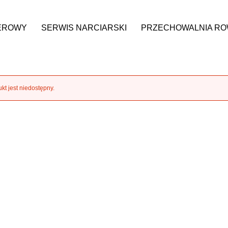
EROWY
SERWIS NARCIARSKI
PRZECHOWALNIA R
IN
KONTAKT
Zwroty
kt jest niedostępny.