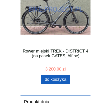
R - GTR
Rower miejski TREK - DISTRICT 4
Rower tr
, Carbon)
(na pasek GATES, Alfine)
SPORT 
3 200,00 zł
do koszyka
Produkt dnia