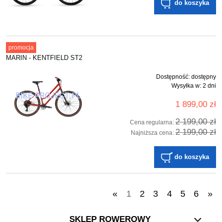
do koszyka
promocja
MARIN - KENTFIELD ST2
Dostępność:
dostępny
Wysyłka w:
2 dni
1 899,00 zł
2 199,00 zł
Cena regularna:
2 199,00 zł
Najniższa cena:
do koszyka
«
1
2
3
4
5
6
»
SKLEP ROWEROWY