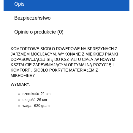
Opis
Bezpieczeństwo
Opinie o produkcie (0)
KOMFORTOWE SIODŁO ROWEROWE NA SPRĘŻYNACH Z
JARZMEM MOCUJĄCYM. WYKONANE Z MIĘKKIEJ PIANKI
DOPASOWUJĄCEJ SIĘ DO KSZTAŁTU CIAŁA .W NOWYM
KSZTAŁCIE ZAPEWNIAJĄCYM OPTYMALNĄ POZYCJĘ I
KOMFORT . SIODŁO POKRYTE MATERIAŁEM Z
MIKROFIBRY.
WYMIARY:
szerokość: 21 cm
długość: 26 cm
waga : 620 gram