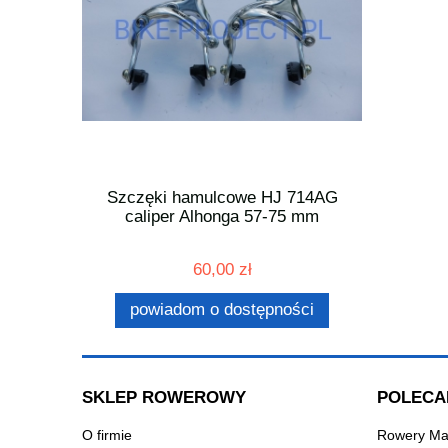
Stand 28"
Szczęki hamulcowe HJ 714AG
Lampka ty
caliper Alhonga 57-75 mm
60,00 zł
ności
powiadom o dostępności
SKLEP ROWEROWY
POLECA
O firmie
Rowery Ma