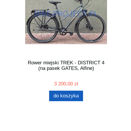
R - GTR
Rower miejski TREK - DISTRICT 4
Rower t
, Carbon)
(na pasek GATES, Alfine)
SPORT 
3 200,00 zł
do koszyka