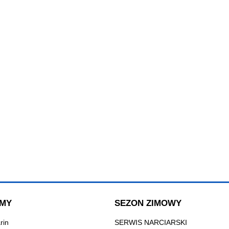
lna PROX GEMMA 2 x 0,5
Lampka tylna AXA SPARK ON/O
W
Czerwona
25,00 zł
35,00 zł
do koszyka
powiadom o dostępności
MY
SEZON ZIMOWY
rin
SERWIS NARCIARSKI