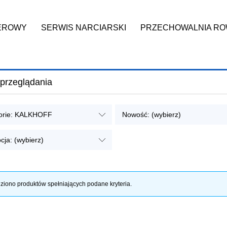
EROWY
SERWIS NARCIARSKI
PRZECHOWALNIA R
IN
KONTAKT
Zwroty
przeglądania
orie: KALKHOFF
Nowość: (wybierz)
cja: (wybierz)
ziono produktów spełniających podane kryteria.