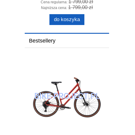
0 zł
1 799,00 zł
Cena regularna:
Cena 
0 zł
1 799,00 zł
Najniższa cena:
Najni
do koszyka
Bestsellery