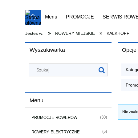
Menu
PROMOCJE
SERWIS ROW
ROWERY UŻYWANE
ROWERY MAR
»
»
Jesteś w:
ROWERY MIEJSKIE
KALKHOFF
Wyszukiwarka
Opcje 
Kateg
Promo
Menu
Nie znale
(30)
PROMOCJE ROWERÓW
(5)
ROWERY ELEKTRYCZNE