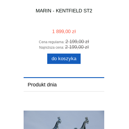
MARIN - KENTFIELD ST2
erzutki
Pancer
4 mm
1 899,00 zł
2 199,00 zł
Cena regularna:
2 199,00 zł
Najniższa cena:
do koszyka
Produkt dnia