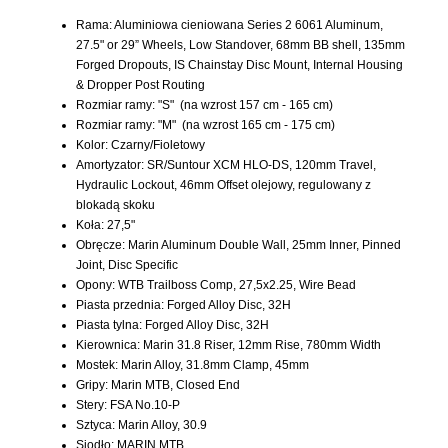
Rama: Aluminiowa cieniowana Series 2 6061 Aluminum,
27.5" or 29” Wheels, Low Standover, 68mm BB shell, 135mm
Forged Dropouts, IS Chainstay Disc Mount, Internal Housing
& Dropper Post Routing
Rozmiar ramy: "S" (na wzrost 157 cm - 165 cm)
Rozmiar ramy: "M" (na wzrost 165 cm - 175 cm)
Kolor: Czarny/Fioletowy
Amortyzator: SR/Suntour XCM HLO-DS, 120mm Travel,
Hydraulic Lockout, 46mm Offset olejowy, regulowany z
blokadą skoku
Koła: 27,5"
Obręcze: Marin Aluminum Double Wall, 25mm Inner, Pinned
Joint, Disc Specific
Opony: WTB Trailboss Comp, 27,5x2.25, Wire Bead
Piasta przednia: Forged Alloy Disc, 32H
Piasta tylna: Forged Alloy Disc, 32H
Kierownica: Marin 31.8 Riser, 12mm Rise, 780mm Width
Mostek: Marin Alloy, 31.8mm Clamp, 45mm
Gripy: Marin MTB, Closed End
Stery: FSA No.10-P
Sztyca: Marin Alloy, 30.9
Siodło: MARIN MTB