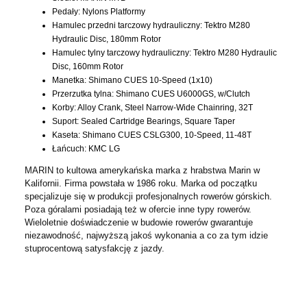
Pedały: Nylons Platformy
Hamulec przedni tarczowy hydrauliczny: Tektro M280
Hydraulic Disc, 180mm Rotor
Hamulec tylny tarczowy hydrauliczny: Tektro M280 Hydraulic
Disc, 160mm Rotor
Manetka: Shimano CUES 10-Speed (1x10)
Przerzutka tylna: Shimano CUES U6000GS, w/Clutch
Korby: Alloy Crank, Steel Narrow-Wide Chainring, 32T
Suport: Sealed Cartridge Bearings, Square Taper
Kaseta: Shimano CUES CSLG300, 10-Speed, 11-48T
Łańcuch: KMC LG
MARIN to kultowa amerykańska marka z hrabstwa Marin w
Kalifornii. Firma powstała w 1986 roku. Marka od początku
specjalizuje się w produkcji profesjonalnych rowerów górskich.
Poza góralami posiadają też w ofercie inne typy rowerów.
Wieloletnie doświadczenie w budowie rowerów gwarantuje
niezawodność, najwyższą jakoś wykonania a co za tym idzie
stuprocentową satysfakcję z jazdy.