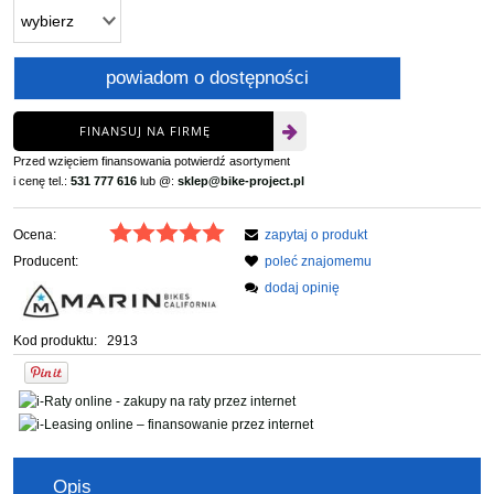
powiadom o dostępności
FINANSUJ NA FIRMĘ
Przed wzięciem finansowania potwierdź asortyment
i cenę tel.:
531 777 616
lub @:
sklep@bike-project.pl
Ocena:
zapytaj o produkt
Producent:
poleć znajomemu
dodaj opinię
Kod produktu:
2913
Opis