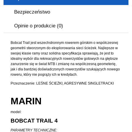
Bezpieczeństwo
Opinie o produkcie (0)
Bobcat Trail jest wszechstronnym rowerem górskim o współczesnej
geometrii stworzonym do eksplorowania sieci ścieżek. Najlepsze w
swojej klasie ramy oraz solidna specyfikacja sprawiają, że jest to
idealny wybór dla rekreacyjnych rowerzystów gotowych na głębsze
zanurzenie się w świat MTB i zmianę na współczesną geometerię,
jak i dla bardziej doświadczonych rowerzystów szukających nowego
roweru, który nie pogrąży ich w kredytach.
Przeznaczenie: LEŚNE ŚCIEŻKI, AGRESYWNE SINGLETRACKI
MARIN
model:
BOBCAT TRAIL 4
PARAMETRY TECHNICZNE: