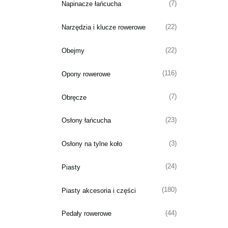
(7)
Napinacze łańcucha
(22)
Narzędzia i klucze rowerowe
(22)
Obejmy
(116)
Opony rowerowe
(7)
Obręcze
(23)
Osłony łańcucha
(3)
Osłony na tylne koło
(24)
Piasty
(180)
Piasty akcesoria i części
(44)
Pedały rowerowe