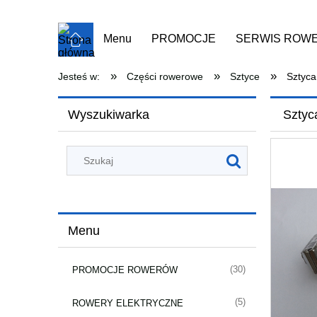
Menu
PROMOCJE
SERWIS ROW
ROWERY UŻYWANE
ROWERY MAR
»
»
»
Jesteś w:
Części rowerowe
Sztyce
Sztyc
Wyszukiwarka
Sztyc
Menu
(30)
PROMOCJE ROWERÓW
(5)
ROWERY ELEKTRYCZNE