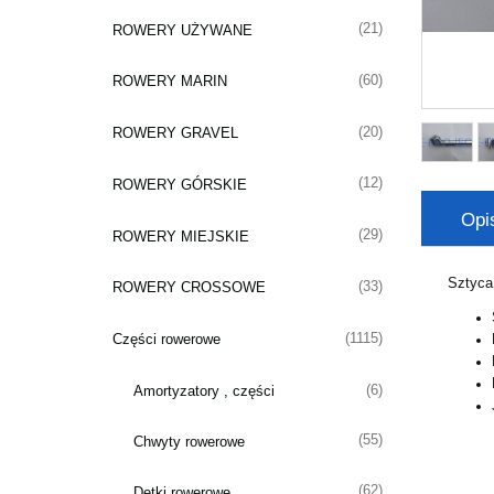
(21)
ROWERY UŻYWANE
(60)
ROWERY MARIN
(20)
ROWERY GRAVEL
(12)
ROWERY GÓRSKIE
Opi
(29)
ROWERY MIEJSKIE
Sztyca
(33)
ROWERY CROSSOWE
(1115)
Części rowerowe
(6)
Amortyzatory , części
(55)
Chwyty rowerowe
(62)
Dętki rowerowe