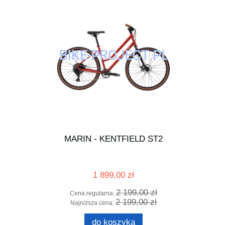
MARIN - KENTFIELD ST2
zerzutki
Pancer
4 mm
1 899,00 zł
2 199,00 zł
Cena regularna:
2 199,00 zł
Najniższa cena:
do koszyka