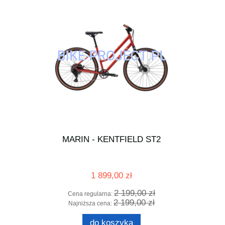
 ST
MARIN - KENTFIELD ST2
MARIN 
1 899,00 zł
0 zł
2 199,00 zł
Cena regularna:
Cena 
0 zł
2 199,00 zł
Najniższa cena:
Najni
do koszyka