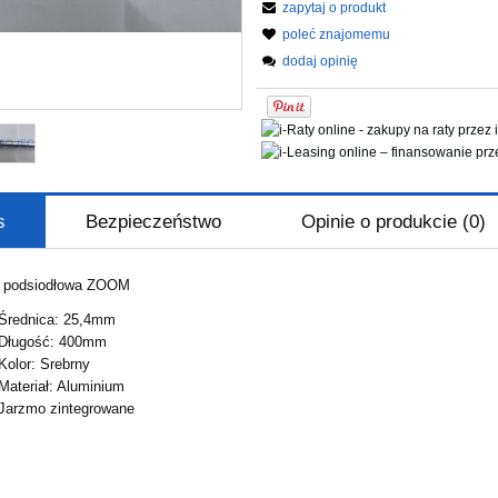
zapytaj o produkt
poleć znajomemu
dodaj opinię
s
Bezpieczeństwo
Opinie o produkcie (0)
 podsiodłowa ZOOM
Średnica: 25,4mm
Długość: 400mm
Kolor: Srebrny
Materiał: Aluminium
Jarzmo zintegrowane