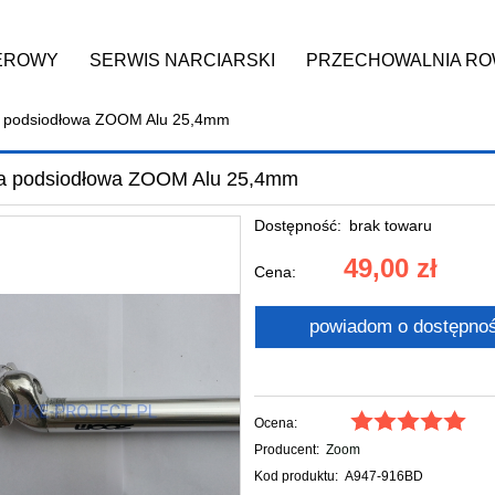
EROWY
SERWIS NARCIARSKI
PRZECHOWALNIA R
IN
KONTAKT
Zwroty
a podsiodłowa ZOOM Alu 25,4mm
a podsiodłowa ZOOM Alu 25,4mm
Dostępność:
brak towaru
49,00 zł
Cena:
powiadom o dostępnoś
Ocena:
Producent:
Zoom
Kod produktu:
A947-916BD