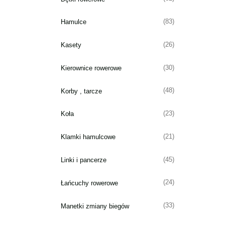
(83)
Hamulce
(26)
Kasety
(30)
Kierownice rowerowe
(48)
Korby , tarcze
(23)
Koła
(21)
Klamki hamulcowe
(45)
Linki i pancerze
(24)
Łańcuchy rowerowe
(33)
Manetki zmiany biegów