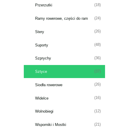
(18)
Przerzutki
(24)
Ramy rowerowe, części do ram
(26)
Stery
(48)
Suporty
(36)
Szprychy
(37)
Sztyce
(26)
Siodła rowerowe
(16)
Widelce
(12)
Wolnobiegi
(21)
Wsporniki i Mostki